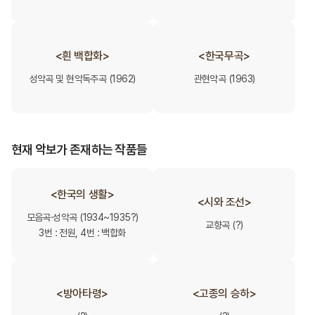
<흰 백합화>
<한국무곡>
성악곡 및 현악독주곡 (1962)
관현악곡 (1963)
현재 악보가 존재하는 작품들
<한국의 생활>
<시와 조선>
모음곡·성악곡 (1934~1935?)
교향곡 (?)
3번 : 전원, 4번 : 백합화
<방아타령>
<고종의 승하>