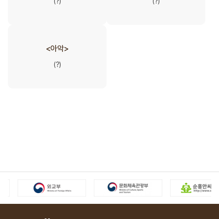
(?)
(?)
<아악>
(?)