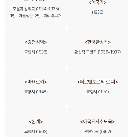
<애국가>
모음곡·성악곡 (1934~1935)
(1936)
1번 : 이팔청춘, 2번 : 아리랑고개
<강천성악>
<한국환상곡>
교향시 (1936)
환상적 교향곡 (1936~1937)
<마요르카>
<퍼르멘토르의 로 피>
교향시 (1948)
교향시 (1951)
<논개>
<애국지사추도곡>
교향시 (1962)
관현악곡 (1962)