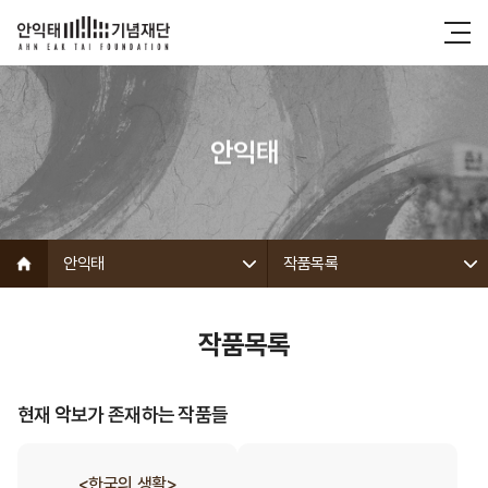
안익태
안익태
작품목록
작품목록
현재 악보가 존재하는 작품들
<한국의 생활>